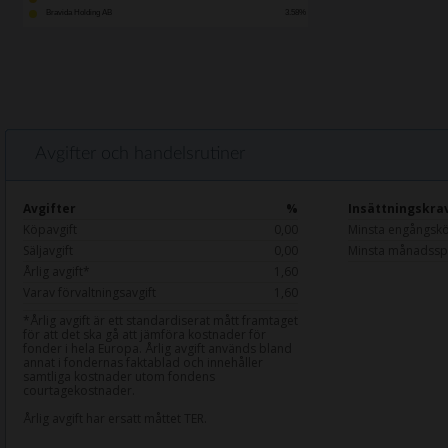
Bravida Holding AB
3.58%
Avgifter och handelsrutiner
Avgifter
%
Insättningskra
Köpavgift
0,00
Minsta engångsk
Säljavgift
0,00
Minsta månadssp
Årlig avgift*
1,60
Varav förvaltningsavgift
1,60
*Årlig avgift är ett standardiserat mått framtaget
för att det ska gå att jämföra kostnader för
fonder i hela Europa. Årlig avgift används bland
annat i fondernas faktablad och innehåller
samtliga kostnader utom fondens
courtagekostnader.
Årlig avgift har ersatt måttet TER.