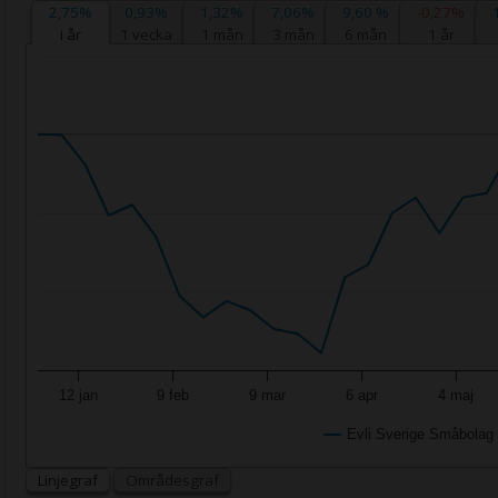
2,75%
0,93%
1,32%
7,06%
9,60 %
-0,27%
i år
1 vecka
1 mån
3 mån
6 mån
1 år
12 jan
9 feb
9 mar
6 apr
4 maj
Evli Sverige Småbolag
Linjegraf
Områdesgraf