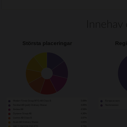
Innehav 
Största placeringar
Regi
Modern Times Group MTG AB Class B
5.08%
Europa ex euro
Nordnet AB (publ) Ordinary Shares
4.66%
Storbritannien
Ambea AB
4.58%
Dynavox Group AB
4.38%
Loomis AB Class B
3.97%
Acast AB Ordinary Shares
3.84%
XACT OMXS30 ESG ETF
3.73%