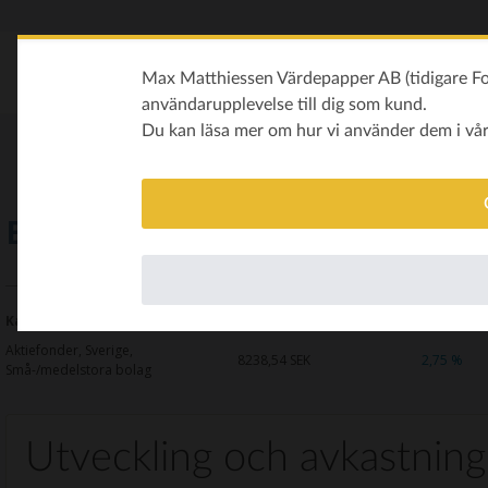
Max Matthiessen Värdepapper AB (tidigare Fon
användarupplevelse till dig som kund.
Du kan läsa mer om hur vi använder dem i vå
Evli Sverige Småbolag B
Kategori
Kurs
Avkastning i år
Aktiefonder, Sverige,
8238,54
SEK
2,75 %
Små-/medelstora bolag
Utveckling och avkastning