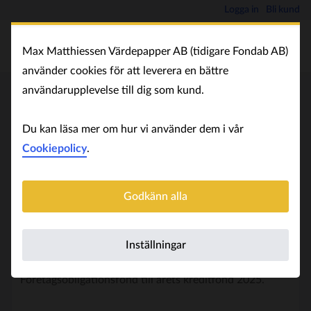
Logga in
Bli kund
Max Matthiessen Värdepapper AB (tidigare Fondab AB)
använder cookies för att leverera en bättre
användarupplevelse till dig som kund.
Nyhetsarkiv
Du kan läsa mer om hur vi använder dem i vår
Cookiepolicy
.
Fondbolagen
Strand Företagsobligationsfond blev årets
Godkänn alla
kreditfond enligt Privata Affärer
2026-01-29 15:11
Inställningar
Privata Affärer har utsett Strand
Företagsobligationsfond till årets kreditfond 2025.