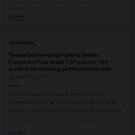
Fonden, som leds av Mari Fors Rhenman och Henrik
Rosencrantz, avkastade nära 5 procent under förra
Läs mer
året. Över tre år är snittet 9 procent.
Årets fondbolag blev Carnegie Fonder.
Fondbolagen
Övriga vinnare var SEB Sverigefond, som blev årets
Templeton Emerging Markets Smaller
Companies Fund ökade 1,57 procent i Q4 –
Sverigefond, och Carnegie Småbolag, som blev årets
starkt år för småbolag på tillväxtmarknader
småbolagsfond.
2026-01-29 10:23
Alfred Berg Gambak Global blev årets globalfond
Fonden Templeton Emerging Markets Smaller
medan Evli Hannibal blev årets uppstickare. Templeton
Companies Fund steg 1,57 procent under det fjärde
Emerging Markets blev årets tillväxtmarknadsfond och
kvartalet, vilket var sämre än fondens jämförelseindex
Protean Select årets hedgefond.
som steg 1,63 procent. Under det gångna helåret steg
fonden 10,18 procent, vilket var sämre än fondens
Läs mer