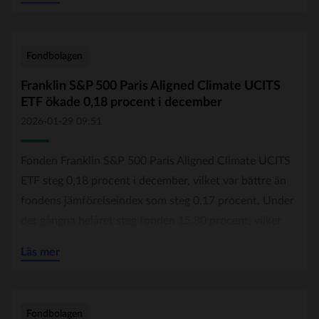
jämförelseindex som steg 18,58 procent. Det framgår
av en månadsrapport skriven av fondens förvaltare
Chetan Sehgal och Vikas Chiranewal.
Fondbolagen
Under det fjärde kvartalet steg småbolag på
Franklin S&P 500 Paris Aligned Climate UCITS
ETF ökade 0,18 procent i december
tillväxtmarknader, vilket bland annat kan förklaras av
den amerikanska centralbankens räntesänkningar som
2026-01-29 09:51
påverkade investeringsklimatet positivt.
Fonden Franklin S&P 500 Paris Aligned Climate UCITS
ETF steg 0,18 procent i december, vilket var bättre än
De innehav som bidrog mest positivt till fondens
fondens jämförelseindex som steg 0,17 procent. Under
utveckling under kvartalet var International Container
det gångna helåret steg fonden 15,80 procent, vilket
Terminal Services, Leeno Industrial och City Union
var bättre än fondens jämförelseindex som steg 15,66
Bank, där det sistnämnda bolaget presenterade ett
Läs mer
procent. Det framgår av en månadsrapport.
högre nettoresultat än väntat för det andra kvartalet av
räkenskapsåret 2026.
De sektorer med störst exponering i fonden var
Fondbolagen