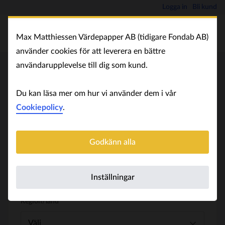
Logga in
Bli kund
Max Matthiessen Värdepapper AB (tidigare Fondab AB)
använder cookies för att leverera en bättre
användarupplevelse till dig som kund.
Sök fonder
Du kan läsa mer om hur vi använder dem i vår
Cookiepolicy
.
Godkänn alla
Fondtyp
Välj
Inställningar
Region/land
Välj