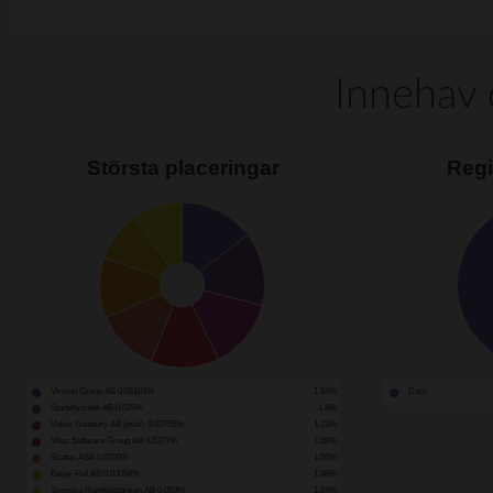
Innehav 
Största placeringar
Regi
Vimian Group AB 0.04101%
1.84%
Data
Stadshypotek AB 0.025%
1.8%
Volvo Treasury AB (publ) 0.02756%
1.73%
Vitec Software Group AB 0.0371%
1.69%
Scatec ASA 0.0709%
1.56%
Beijer Ref AB 0.03094%
1.48%
Svenska Handelsbanken AB 0.053%
1.24%