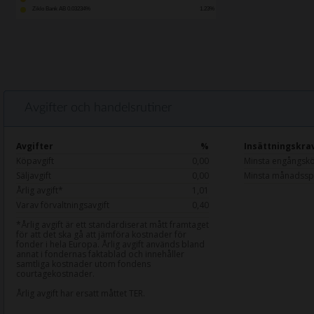
Ziklo Bank AB 0.03234%
1.23%
Avgifter och handelsrutiner
Avgifter
%
Insättningskra
Köpavgift
0,00
Minsta engångsk
Säljavgift
0,00
Minsta månadssp
Årlig avgift*
1,01
Varav förvaltningsavgift
0,40
*Årlig avgift är ett standardiserat mått framtaget
för att det ska gå att jämföra kostnader för
fonder i hela Europa. Årlig avgift används bland
annat i fondernas faktablad och innehåller
samtliga kostnader utom fondens
courtagekostnader.
Årlig avgift har ersatt måttet TER.