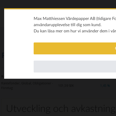
Max Matthiessen Värdepapper AB (tidigare Fon
användarupplevelse till dig som kund.
Du kan läsa mer om hur vi använder dem i vå
Ruth Core Nordic Credit B
Kategori
Kurs
Avkastning i år
Räntefonder, Global, Obligationer -
101,59
SEK
1,45 %
Företag
Utveckling och avkastning