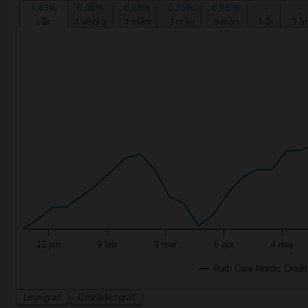
1,45%
0,08%
0,08%
0,76%
0,95 %
-
-
i år
1 vecka
1 mån
3 mån
6 mån
1 år
3 år
12 jan
9 feb
9 mar
6 apr
4 maj
Ruth Core Nordic Credit
Linjegraf
Områdesgraf