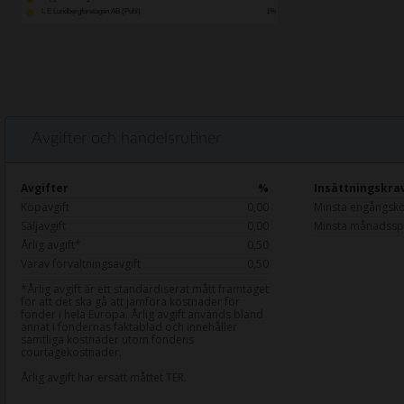
L E Lundbergforetagen AB (Publ)
1%
Avgifter och handelsrutiner
Avgifter
%
Insättningskra
Köpavgift
0,00
Minsta engångsk
Säljavgift
0,00
Minsta månadssp
Årlig avgift*
0,50
Varav förvaltningsavgift
0,50
*Årlig avgift är ett standardiserat mått framtaget
för att det ska gå att jämföra kostnader för
fonder i hela Europa. Årlig avgift används bland
annat i fondernas faktablad och innehåller
samtliga kostnader utom fondens
courtagekostnader.
Årlig avgift har ersatt måttet TER.