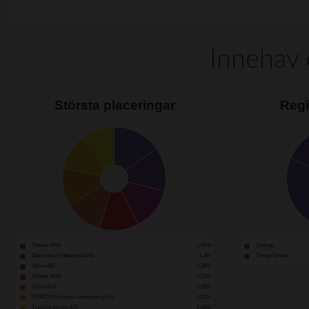
Innehav 
Största placeringar
Regi
Telenor ASA
1.45%
Sverige
Electrolux Professional AB
1.3%
Övriga länder
Vacse AB
1.28%
Telenor ASA
1.17%
Orkla ASA
1.15%
TRATON Finance Luxembourg S.A
1.13%
Tryg Forsikring A/S
1.06%