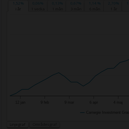
1,52%
0,06%
0,13%
0,67%
1,14 %
2,70%
1
i år
1 vecka
1 mån
3 mån
6 mån
1 år
12 jan
9 feb
9 mar
6 apr
4 maj
Carnegie Investment Gra
Linjegraf
Områdesgraf