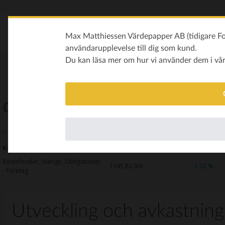
Max Matthiessen Värdepapper AB (tidigare Fon
användarupplevelse till dig som kund.
Du kan läsa mer om hur vi använder dem i vå
Carnegie Investment Grade A
Kategori
Kurs
Avkastning i år
Räntefonder, Sverige, Obligationer
1345,83
SEK
1,52 %
- Företag
Utveckling och avkastning