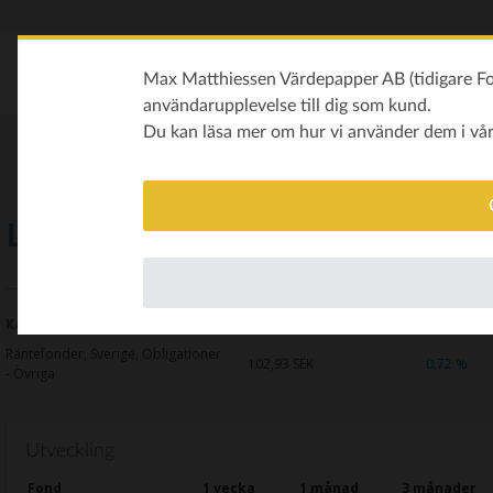
Max Matthiessen Värdepapper AB (tidigare Fon
användarupplevelse till dig som kund.
Du kan läsa mer om hur vi använder dem i vå
Lannebo Obligationsfond A
Kategori
Kurs
Avkastning i år
Räntefonder, Sverige, Obligationer
102,93
SEK
0,72 %
- Övriga
Utveckling
Fond
1 vecka
1 månad
3 månader