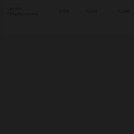
Lannebo
0,18%
-0,62%
-0,08%
Obligationsfond A
-
-
-
-