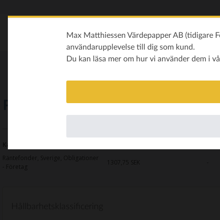
Max Matthiessen Värdepapper AB (tidigare Fo
användarupplevelse till dig som kund.
Du kan läsa mer om hur vi använder dem i v
Pareto Klimatfokus Ränta A
Kategori
Kurs
Avkastning i år
Räntefonder, Sverige, Obligationer
1307,75
SEK
-
- Företag
Hållbarhetsklassificering