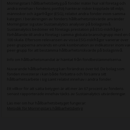
Morningstars hållbarhetsbetyg på fonder mäter hur väl företag och
andra innehav i fondens portfölj hanterar risker kopplade till miljö,
människor och ägarfrågor (ESG), relativt andra fonder inom samma
kategori. I beräkningen av fonders hållbarhetsriskvärde använder
Morningstar sig utav Sustainalytics analyser på bolagsnivå.
Sustainalytics bedömer ett företags prestation på ESG-riskfrågor i
förhållande till andra företag i samma globala branschgrupp med en 0
100 skala. Eftersom relevansen av vissa ESG-riskfrågor varierar över
peer-grupperna används en unik kombination av indikatorer inom va
peer-grupp för att bestämma hållbarhetsriskvärde på bolagsnivå.
Info om hållbarhetsmandat är hämtat från fondbestämmelserna.
Nuvarande hållbarhetsbetyg kan förändras över tid. De bolag som
fonden investerar i kan både förbättra och försämra sitt
hållbarhetsarbete i sig samt relativt innehav i andra fonder.
Ett villkor för att sätta betygen är att mer än 67 procent av fondens
senast rapporterade innehav täcks av Sustainalytics utvärderingar.
Läs mer om hur hållbarhetsbetyget fungerar:
Metodik för Morningstars hållbarhetsbetyg