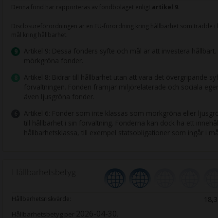
Denna fond har rapporteras av fondbolaget enligt
artikel 9
.
Disclosureförordningen är en EU-förordning kring hållbarhet som trädde i kr
mål kring hållbarhet.
Artikel 9: Dessa fonders syfte och mål är att investera hållbart.
9
mörkgröna fonder.
Artikel 8: Bidrar till hållbarhet utan att vara det övergripande s
8
förvaltningen. Fonden främjar miljörelaterade och sociala ege
även ljusgröna fonder.
Artikel 6: Fonder som inte klassas som mörkgröna eller ljusg
6
till hållbarhet i sin förvaltning. Fonderna kan dock ha ett innehå
hållbarhetsklassa, till exempel statsobligationer som ingår i m
Hållbarhetsbetyg
Hållbarhetsriskvärde:
18,3
2026-04-30
Hållbarhetsbetyg per
.