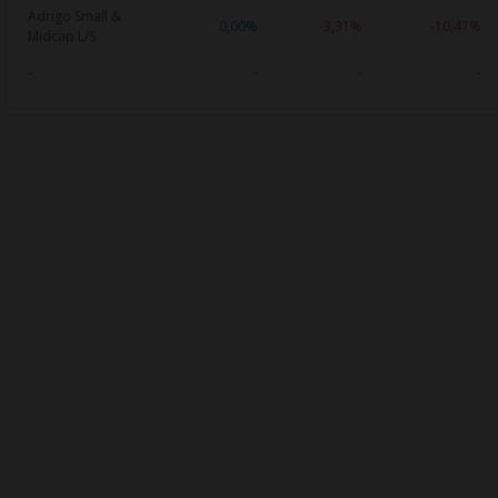
Adrigo Small &
0,00%
-3,31%
-10,47%
Midcap L/S
-
-
-
-