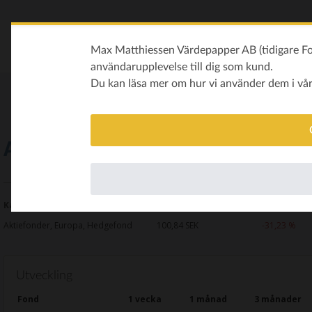
Max Matthiessen Värdepapper AB (tidigare Fon
användarupplevelse till dig som kund.
Du kan läsa mer om hur vi använder dem i vå
Adrigo Small & Midcap L/S
Kategori
Kurs
Avkastning i år
Aktiefonder, Europa, Hedgefond
100,84
SEK
-31,23 %
Utveckling
Fond
1 vecka
1 månad
3 månader