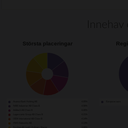
Innehav 
Största placeringar
Regi
Avanza Bank Holding AB
4.95%
Europa ex euro
NIBE Industrier AB Class B
4.56%
Addtech AB Class B
4.46%
Lagercrantz Group AB Class B
4.21%
OEM International AB Class B
4.14%
HMS Networks AB
4.13%
Nordnet AB (publ) Ordinary Shares
3.88%