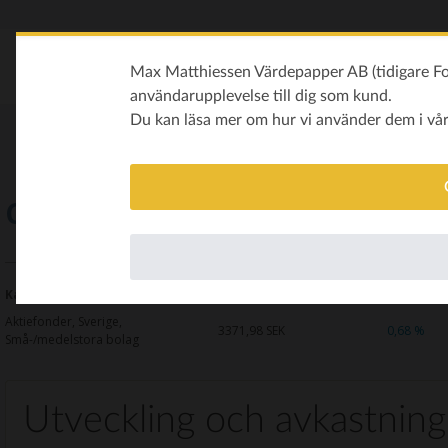
Max Matthiessen Värdepapper AB (tidigare Fon
användarupplevelse till dig som kund.
Du kan läsa mer om hur vi använder dem i vå
Cliens Småbolag A
Kategori
Kurs
Avkastning i år
Aktiefonder, Sverige,
3371,98
SEK
0,68 %
Små-/medelstora bolag
Utveckling och avkastning