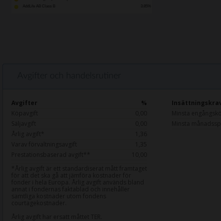
AddLife AB Class B
3.85%
Avgifter och handelsrutiner
Avgifter
%
Insättningskra
Köpavgift
0,00
Minsta engångsk
Säljavgift
0,00
Minsta månadssp
Årlig avgift*
1,36
Varav förvaltningsavgift
1,35
Prestationsbaserad avgift**
10,00
*Årlig avgift är ett standardiserat mått framtaget
för att det ska gå att jämföra kostnader för
fonder i hela Europa. Årlig avgift används bland
annat i fondernas faktablad och innehåller
samtliga kostnader utom fondens
courtagekostnader.
Årlig avgift har ersatt måttet TER.