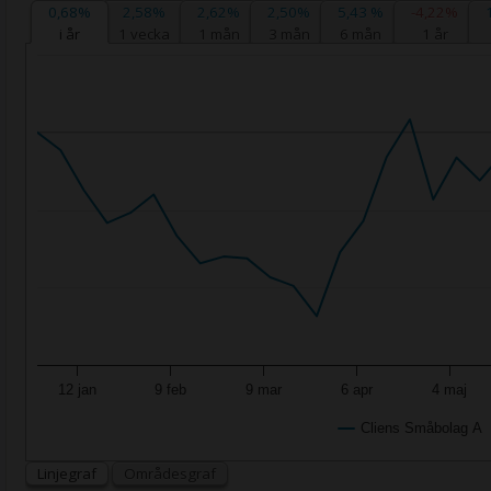
0,68%
2,58%
2,62%
2,50%
5,43 %
-4,22%
i år
1 vecka
1 mån
3 mån
6 mån
1 år
12 jan
9 feb
9 mar
6 apr
4 maj
Cliens Småbolag A
Linjegraf
Områdesgraf