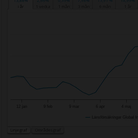
13,88%
2,66%
0,39%
7,98%
15,91 %
18,99%
i år
1 vecka
1 mån
3 mån
6 mån
1 år
12 jan
9 feb
9 mar
6 apr
4 maj
Länsförsäkringar Global I
Linjegraf
Områdesgraf