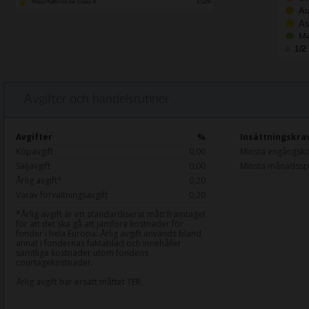
Meta Platforms Inc Class A
1.52%
Au
As
Me
1/2
La
As
Eu
Avgifter och handelsrutiner
Avgifter
%
Insättningskra
Köpavgift
0,00
Minsta engångsk
Säljavgift
0,00
Minsta månadssp
Årlig avgift*
0,20
Varav förvaltningsavgift
0,20
*Årlig avgift är ett standardiserat mått framtaget
för att det ska gå att jämföra kostnader för
fonder i hela Europa. Årlig avgift används bland
annat i fondernas faktablad och innehåller
samtliga kostnader utom fondens
courtagekostnader.
Årlig avgift har ersatt måttet TER.