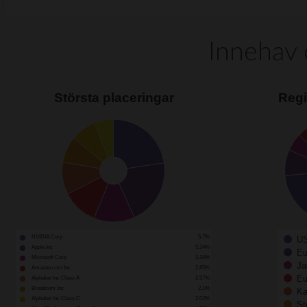
Innehav 
Största placeringar
Regi
NVIDIA Corp
5.7%
U
Apple Inc
5.24%
Eu
Microsoft Corp
3.24%
Ja
Amazon.com Inc
2.85%
Eu
Alphabet Inc Class A
2.57%
Broadcom Inc
2.1%
Ka
Alphabet Inc Class C
2.02%
St