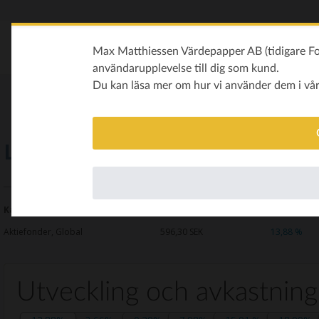
Max Matthiessen Värdepapper AB (tidigare Fon
användarupplevelse till dig som kund.
Du kan läsa mer om hur vi använder dem i vå
Länsförsäkringar Global Index
Kategori
Kurs
Avkastning i år
Aktiefonder, Global
596,30
SEK
13,88 %
Utveckling och avkastning