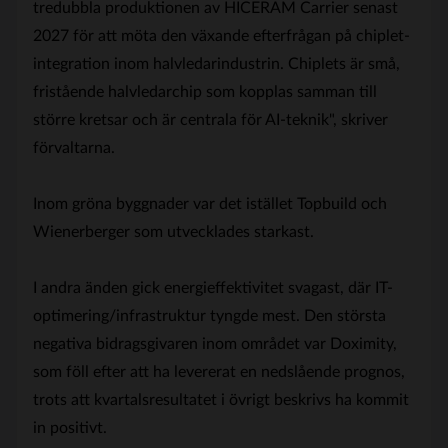
tredubbla produktionen av HICERAM Carrier senast
2027 för att möta den växande efterfrågan på chiplet-
integration inom halvledarindustrin. Chiplets är små,
fristående halvledarchip som kopplas samman till
större kretsar och är centrala för AI-teknik", skriver
förvaltarna.
Inom gröna byggnader var det istället Topbuild och
Wienerberger som utvecklades starkast.
I andra änden gick energieffektivitet svagast, där IT-
optimering/infrastruktur tyngde mest. Den största
negativa bidragsgivaren inom området var Doximity,
som föll efter att ha levererat en nedslående prognos,
trots att kvartalsresultatet i övrigt beskrivs ha kommit
in positivt.