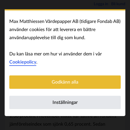
Logga in
Bli kund
Max Matthiessen Värdepapper AB (tidigare Fondab AB)
använder cookies för att leverera en bättre
användarupplevelse till dig som kund.
Swedbank Robur Climate Impact
Du kan läsa mer om hur vi använder dem i vår
minskade 2,30 procent i november
Cookiepolicy
.
– temat energieffektivitet tyngde
mest
Godkänn alla
2025-12-16 10:44
Inställningar
Fonden Swedbank Robur Climate Impact minskade
2,30 procent i november vilket var sämre än fondens
jämförelseindex som sjönk 0,65 procent. Sedan