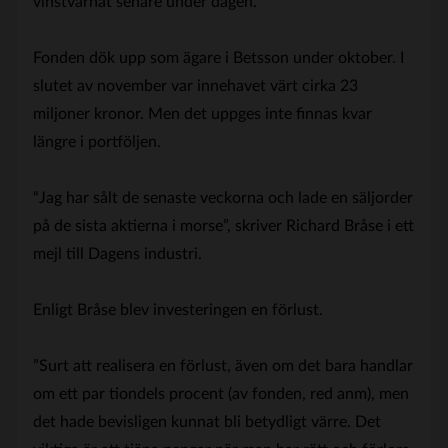
vinstvarnat senare under dagen.
Fonden dök upp som ägare i Betsson under oktober. I
slutet av november var innehavet värt cirka 23
miljoner kronor. Men det uppges inte finnas kvar
längre i portföljen.
“Jag har sålt de senaste veckorna och lade en säljorder
på de sista aktierna i morse”, skriver Richard Bråse i ett
mejl till Dagens industri.
Enligt Bråse blev investeringen en förlust.
”Surt att realisera en förlust, även om det bara handlar
om ett par tiondels procent (av fonden, red anm), men
det hade bevisligen kunnat bli betydligt värre. Det