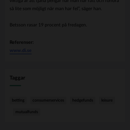
viktiga är att tjäna pengar när man har rätt och förlora
så lite som möjligt när man har fel”, säger han.
Betsson rasar 19 procent på fredagen.
Referenser:
www.di.se
Taggar
betting
consumerservices
hedgefunds
leisure
mutualfunds