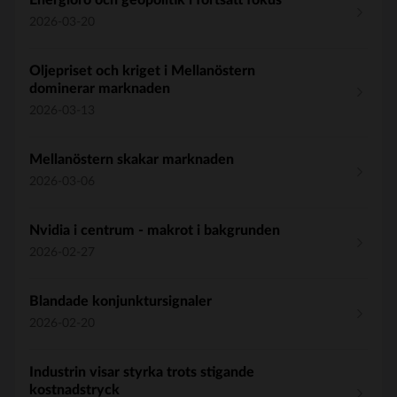
Energioro och geopolitik i fortsatt fokus
2026-03-20
Oljepriset och kriget i Mellanöstern
dominerar marknaden
2026-03-13
Mellanöstern skakar marknaden
2026-03-06
Nvidia i centrum - makrot i bakgrunden
2026-02-27
Blandade konjunktursignaler
2026-02-20
Industrin visar styrka trots stigande
kostnadstryck